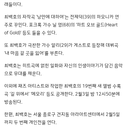
래들이다.
최백호의 자작곡 ‘낭만에 대하여’는 전제덕(39)의 하모니카 연
주로 꾸민다. 포크록 가수 닐 영(68)의 ‘하트 오브 골드(Heart
of Gold)’ 등도 들을 수 있다.
또 최백호가 극찬한 가수 알리(29)가 게스트로 등장해 데뷔곡
‘내 마음 갈 곳을 잃어’를 부른다.
최백호는 히트곡에 얽힌 일화와 자신의 인생이야기가 담긴 음악
으로 무대를 채운다.
이외에 재즈 아티스트와 작업한 최백호의 19번째 새 앨범 수록
곡 ‘길 위에서’ ‘메모리’ 등도 공개한다. 2월3일 밤 12시50분에
방송된다.
한편, 최백호는 서울 종로구 견지동 아라아트센터에서 2월5일
까지 두 번째 개인전을 연다.